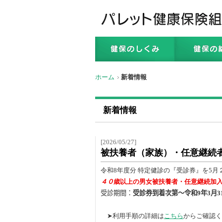
ホーム
新着情報
新着情報
[2026/05/27]
被扶養者（家族）・任意継続
令和8年度分 特定健診の『受診券』を5
４０
歳以上の男女被扶養者・任意継続加
受診期間：
受診券到着次第～令和
9
年
3
月
3
➤利用手順の詳細は
こちら
からご確認く