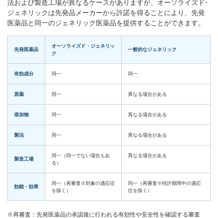
法および製造工場が異なるケースがありますが、オーソライズド･
ジェネリックは先発品メーカーから許諾を得ることにより、先発
医薬品と同一のジェネリック医薬品を提供することができます。
オーソライズド・ジェネリッ
先発医薬品
一般的なジェネリック
ク
有効成分
同一
同一
原薬
同一
異なる場合がある
添加物
同一
異なる場合がある
製法
同一
異なる場合がある
同一（同一でない場合もあ
異なる場合がある
製造工場
る）
同一（再審査※対象の適応症
同一（再審査※特許期間中の適応
効能・効果
を除く）
症を除く）
※再審査：先発医薬品の承認後に行われる有効性や安全性を確認する審査